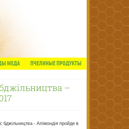
ДЫ МЕДА
ПЧЕЛИНЫЕ ПРОДУКТЫ
 бджільництва –
017
 бджільництва - Апімондія пройде в