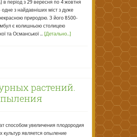
) в період з 29 вересня по 4 жовтня
- одне з найдавніших міст з дуже
прекрасною природою. З його 8500-
тамбул є колишньою столицею
ої та Османської ...
[Детально...]
урных растений.
 опыления
ат способом увеличения плодородия
х культур является опыление