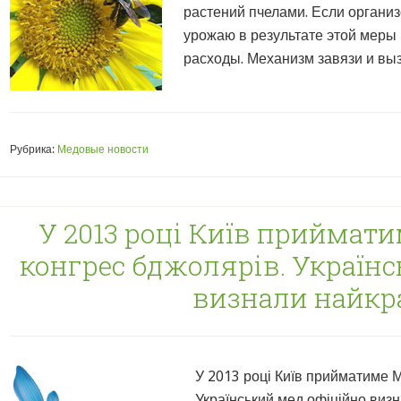
растений пчелами. Если организ
урожаю в результате этой меры
расходы. Механизм завязи и выз
Рубрика:
Медовые новости
У 2013 році Київ прийма
конгрес бджолярів. Українс
визнали найк
У 2013 році Київ прийматиме 
Український мед офіційно визн