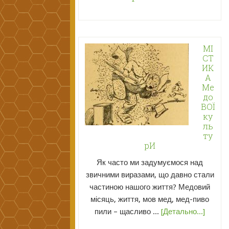
МІ
СТ
ИК
А
Ме
до
ВОЇ
ку
ль
ту
рИ
Як часто ми задумуємося над
звичними виразами, що давно стали
частиною нашого життя? Медовий
місяць, життя, мов мед, мед-пиво
пили – щасливо ...
[Детально...]