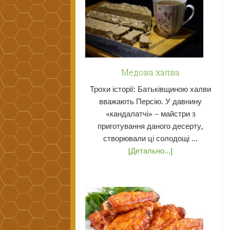
Медова халва
Трохи історії: Батьківщиною халви
вважають Персію. У давнину
«кандалатчі» – майстри з
приготування даного десерту,
створювали ці солодощі ...
[Детально...]