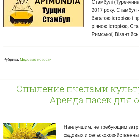
Стамбулі (Туреччина
2017 року. Стамбул 
багатою історією і 
річною історією, С
Римської, Візантійськ
Рубрика:
Медовые новости
Опыление пчелами культ
Аренда пасек для
Наилучшим, не требующим затр
садовых и сельскохозяйственны