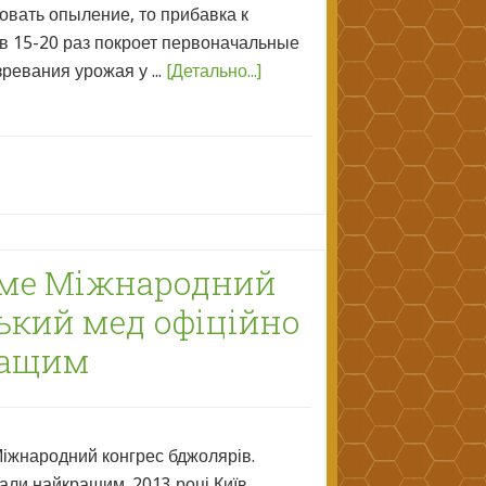
овать опыление, то прибавка к
 в 15-20 раз покроет первоначальные
ревания урожая у ...
[Детально...]
тиме Міжнародний
ький мед офіційно
ращим
Міжнародний конгрес бджолярів.
али найкращим. 2013 році Київ