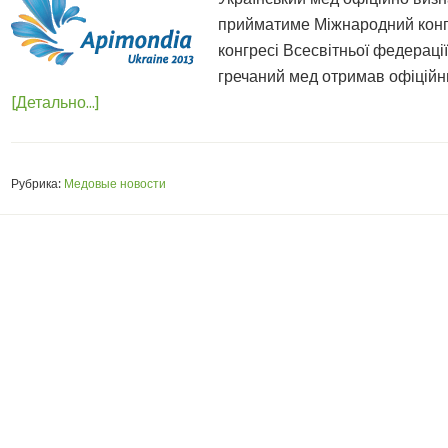
прийматиме Міжнародний кон
конгресі Всесвітньої федераці
гречаний мед отримав офіційни
[Детально...]
Рубрика:
Медовые новости