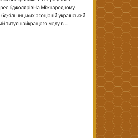
грес бджолярівНа Міжнародному
ї бджільницьких асоціацій український
й титул найкращого меду в ...