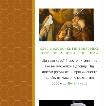
Квас медово-житній зварений
за старовинними рецептами
Що таке квас? Просте питання, на
яке не має чіткої відповіді. Під
квасом розуміють широкий спектр
напоїв, які часто не мають між
собою ...
[Детально...]