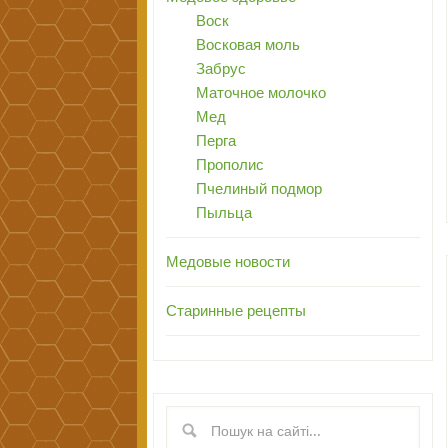
Воск
Восковая моль
Забрус
Маточное молочко
Мед
Перга
Прополис
Пчелиный подмор
Пыльца
Медовые новости
Старинные рецепты