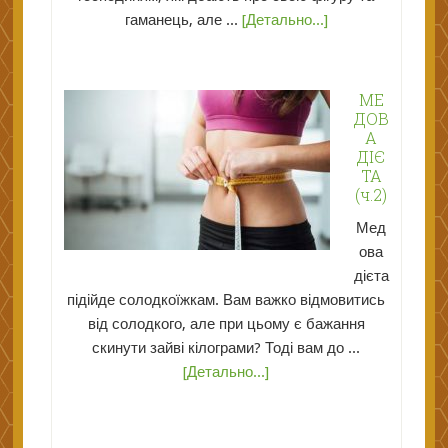
гаманець, але ...
[Детально...]
МЕ
ДОВ
А
ДІЄ
ТА
(ч.2)
Мед
ова
дієта
підійде солодкоїжкам. Вам важко відмовитись
від солодкого, але при цьому є бажання
скинути зайві кілограми? Тоді вам до ...
[Детально...]