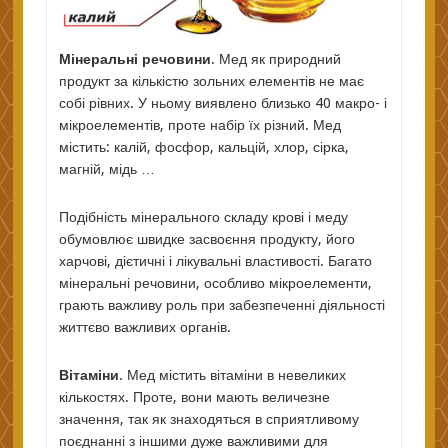
Мінеральні речовини
. Мед як природний
продукт за кількістю зольних елементів не має
собі рівних. У ньому виявлено близько 40 макро- і
мікроелементів, проте набір їх різний. Мед
містить: калій, фосфор, кальцій, хлор, сірка,
магній, мідь …
Подібність мінерального складу крові і меду
обумовлює швидке засвоєння продукту, його
харчові, дієтичні і лікувальні властивості. Багато
мінеральні речовини, особливо мікроелементи,
грають важливу роль при забезпеченні діяльності
життєво важливих органів.
Вітаміни
. Мед містить вітаміни в невеликих
кількостях. Проте, вони мають величезне
значення, так як знаходяться в сприятливому
поєднанні з іншими дуже важливими для