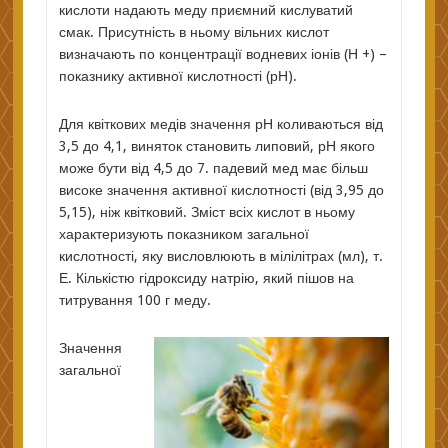
кислоти надають меду приємний кислуватий
смак. Присутність в ньому вільних кислот
визначають по концентрації водневих іонів (Н +) –
показнику активної кислотності (рН).
Для квіткових медів значення рН коливаються від
3,5 до 4,1, виняток становить липовий, рН якого
може бути від 4,5 до 7. падевий мед має більш
високе значення активної кислотності (від 3,95 до
5,15), ніж квітковий. Зміст всіх кислот в ньому
характеризують показником загальної
кислотності, яку висловлюють в мілілітрах (мл), т.
Е. Кількістю гідроксиду натрію, який пішов на
титрування 100 г меду.
Значення
загальної