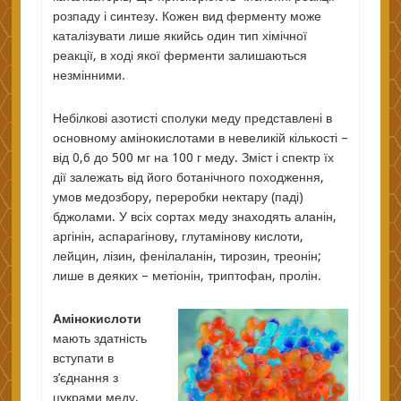
розпаду і синтезу. Кожен вид ферменту може
каталізувати лише якийсь один тип хімічної
реакції, в ході якої ферменти залишаються
незмінними.
Небілкові азотисті сполуки меду представлені в
основному амінокислотами в невеликій кількості –
від 0,6 до 500 мг на 100 г меду. Зміст і спектр їх
дії залежать від його ботанічного походження,
умов медозбору, переробки нектару (паді)
бджолами. У всіх сортах меду знаходять аланін,
аргінін, аспарагінову, глутамінову кислоти,
лейцин, лізин, фенілаланін, тирозин, треонін;
лише в деяких – метіонін, триптофан, пролін.
Амінокислоти
мають здатність
вступати в
з’єднання з
цукрами меду,