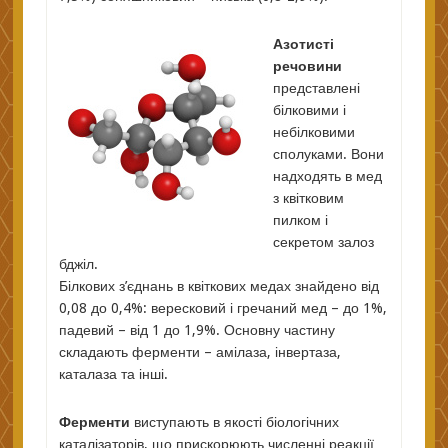
Азотисті
речовини
представлені
білковими і
небілковими
сполуками. Вони
надходять в мед
з квітковим
пилком і
секретом залоз
бджіл.
Білкових з’єднань в квіткових медах знайдено від
0,08 до 0,4%: вересковий і гречаний мед – до 1%,
падевий – від 1 до 1,9%. Основну частину
складають ферменти – амілаза, інвертаза,
каталаза та інші.
Ферменти
виступають в якості біологічних
каталізаторів, що прискорюють численні реакції