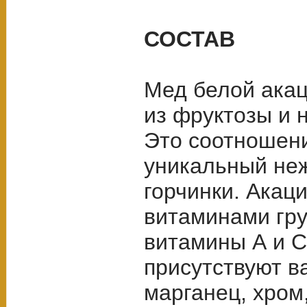
СОСТАВ
Мед белой акац
из фруктозы и 
Это соотношен
уникальный неж
горчинки. Акац
витаминами гру
витамины А и С,
присутствуют в
марганец, хром,