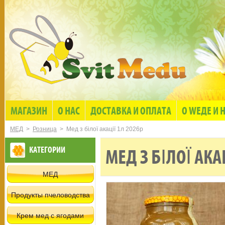
МАГАЗИН
О НАС
ДОСТАВКА И ОПЛАТА
О WЕДЕ И 
МЕД
>
Розница
> Мед з білої акації 1л 2026р
КАТЕГОРИИ
МЕД З БІЛОЇ АКА
МЕД
Продукты пчеловодства
Крем мед с ягодами