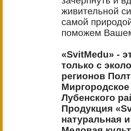
зачерпнуть и в
живительной си
самой природо
поможем Вашем
«SvitMedu» - 
только с экол
регионов Полт
Миргородское 
Лубенского ра
Продукция «Sv
натуральная и
Медовая культ