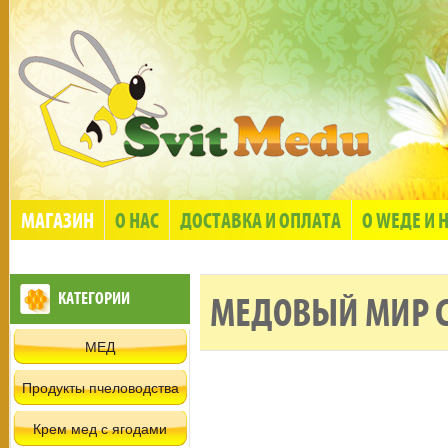
МАГАЗИН
О НАС
ДОСТАВКА И ОПЛАТА
О WЕДЕ И 
КАТЕГОРИИ
МЕДОВЫЙ МИР С
МЕД
Продукты пчеловодства
Крем мед с ягодами