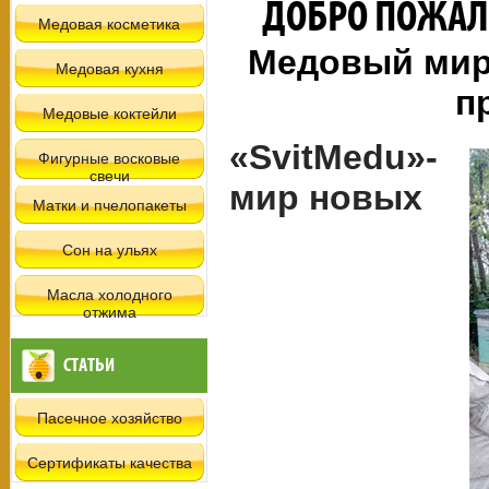
ДОБРО ПОЖАЛО
Медовая косметика
Медовый мир 
Медовая кухня
п
Медовые коктейли
«SvitMedu»-
Фигурные восковые
свечи
мир новых
Матки и пчелопакеты
Сон на ульях
Масла холодного
отжима
СТАТЬИ
Пасечное хозяйство
Сертификаты качества