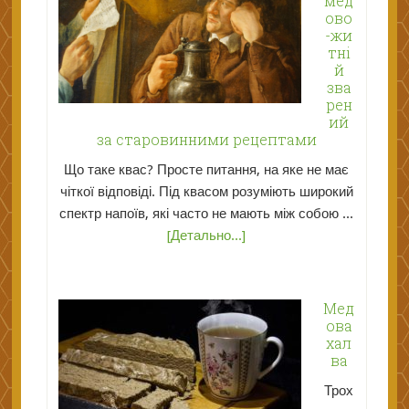
мед
ово
-жи
тні
й
зва
рен
ий
за старовинними рецептами
Що таке квас? Просте питання, на яке не має
чіткої відповіді. Під квасом розуміють широкий
спектр напоїв, які часто не мають між собою ...
[Детально...]
Мед
ова
хал
ва
Трох