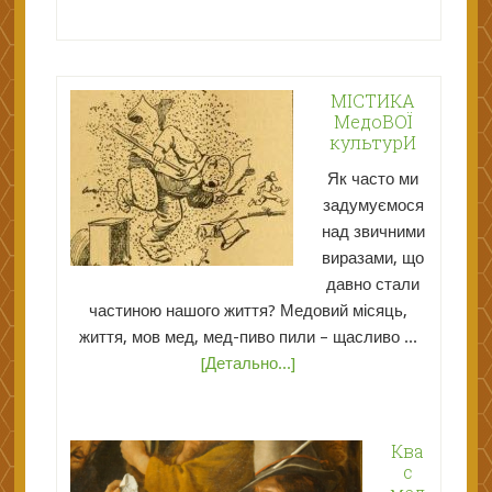
МІСТИКА
МедоВОЇ
культурИ
Як часто ми
задумуємося
над звичними
виразами, що
давно стали
частиною нашого життя? Медовий місяць,
життя, мов мед, мед-пиво пили – щасливо ...
[Детально...]
Ква
с