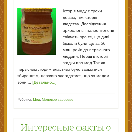
Історія меду є трохи
довше, ніж історія
людства. Дослідження
археологів і палеонтологів
свідчать про те, що дикі
бджоли були ще за 56
млн. років до первісного
людини. Перші в історії
згадки про мед Так як
первісним людям властиво було займатися
збиранням, неважко здогадатися, що за медом
вони ...
[Детально...]
Рубрика:
Мед
,
Медовое здоровье
Интересные факты о