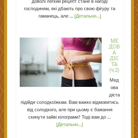
доволі легкий рецепт стане в нагоді
господиням, які дбають про свою фігуру та
гаманець, але ...
[Детально...]
МЕ
ДОВ
А
ДІЄ
ТА
(ч.2)
Мед
ова
дієта
підійде солодкоїжкам. Вам важко відмовитись
від солодкого, але при цьому є бажання
скинути зайві кілограми? Тоді вам до ...
[Детально...]