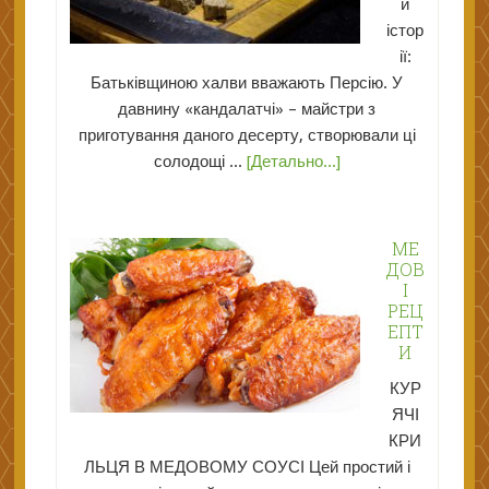
и
істор
ії:
Батьківщиною халви вважають Персію. У
давнину «кандалатчі» – майстри з
приготування даного десерту, створювали ці
солодощі ...
[Детально...]
МЕ
ДОВ
І
РЕЦ
ЕПТ
И
КУР
ЯЧІ
КРИ
ЛЬЦЯ В МЕДОВОМУ СОУСІ Цей простий і