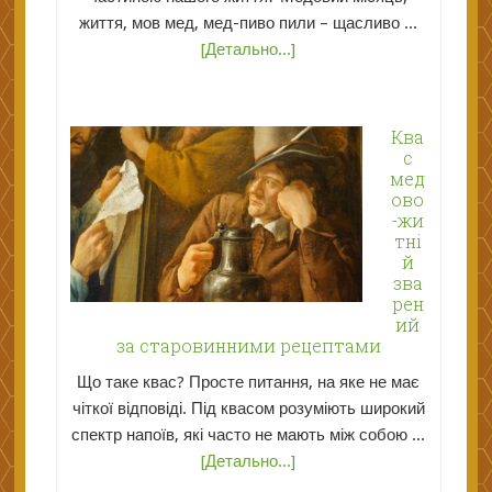
життя, мов мед, мед-пиво пили – щасливо ...
[Детально...]
Ква
с
мед
ово
-жи
тні
й
зва
рен
ий
за старовинними рецептами
Що таке квас? Просте питання, на яке не має
чіткої відповіді. Під квасом розуміють широкий
спектр напоїв, які часто не мають між собою ...
[Детально...]