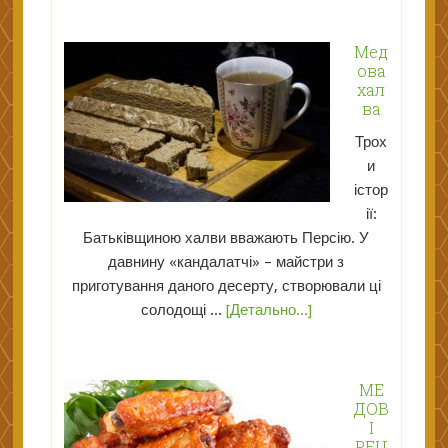
Мед
ова
хал
ва
Трох
и
істор
ії:
Батьківщиною халви вважають Персію. У
давнину «кандалатчі» – майстри з
приготування даного десерту, створювали ці
солодощі ...
[Детально...]
МЕ
ДОВ
І
РЕЦ