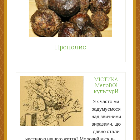
Прополис
МІСТИКА
МедоВОЇ
культурИ
Як часто ми
задумуємося
над звичними
виразами, що
давно стали
частиною нашого життя? Медовий місяць,