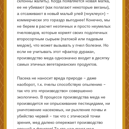
склонны жалить). Когда появляется новая матка,
ее не убивают (как полагают некоторые веганы),
а отсаживают в новый малый улей («нуклеус») –
коммерчески это гораздо выгоднее! Конечно, мы
не берем в расчет неэтичных и просто неумелых
пчеловодов, которые кормят своих подопечных
второсортным сырьем (патокой или падевым
медом), что может вызывать у пчел болезни. Но
если не учитывать этот «фактор дурака»,
производство меда однозначно входит в десятку
самых этичных вегетарианских продуктов.
Пасека не наносит вреда природе – даже
наоборот, т.к. пчелы способствую опылению –
так что это «производство» совершенно
экологично. В процессе производства меда не
производится ни опрыскивание пестицидами, ни
уничтожение насекомых, ни рыхление почвы и
убийство червей – так что с этической точки
зрения, мед далеко опережает производство
овощей и фруктов! Те кто называют мед