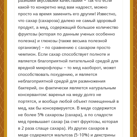
разными вкусовыми качествами – так что если
какой-то конкретно мед вам надоест, можно
просто на время заменить его другим! Известно,
что сахар (сахароза) далеко не самый здоровый
продукт, а мед, содержащий большое количество
фруктозы (которая по данным ученых особенно
полезна) и глюкозы (также весьма полезной
организму) – по сравнению с сахаром просто
чемпион. Если сахар способствует полноте и
является благоприятной питательной средой для
вредной микрофлоры – то мед наоборот, может
способствовать похудению, и является
неблагоприятной средой для размножения
бактерий, он фактически является натуральным
консервантом: варенья на меду долго не
портятся, и вообще любой объект помещенный в
мед, как бы консервируется. В меде содержится
не более 5% сахарозы (сахара), а по сладости
мед превышает сахар (за счет фруктозы, которая
в 2 раза слаще сахара). Из других сахаров в
меде содержатся мальтоза (5-10%) и декстрины