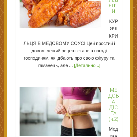
ЕПТ
И
КУР
ЯЧІ
КРИ
ЛЬЦЯ В МЕДОВОМУ СОУСІ Цей простий і
доволі легкий рецепт стане в нагоді
господиням, які дбають про свою фігуру та
гаманець, але ...
[Детально...]
МЕ
ДОВ
А
ДІЄ
ТА
(ч.2)
Мед
ова