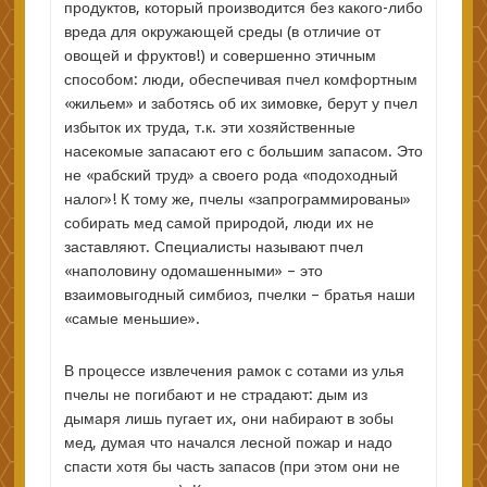
продуктов, который производится без какого-либо
вреда для окружающей среды (в отличие от
овощей и фруктов!) и совершенно этичным
способом: люди, обеспечивая пчел комфортным
«жильем» и заботясь об их зимовке, берут у пчел
избыток их труда, т.к. эти хозяйственные
насекомые запасают его с большим запасом. Это
не «рабский труд» а своего рода «подоходный
налог»! К тому же, пчелы «запрограммированы»
собирать мед самой природой, люди их не
заставляют. Специалисты называют пчел
«наполовину одомашенными» – это
взаимовыгодный симбиоз, пчелки – братья наши
«самые меньшие».
В процессе извлечения рамок с сотами из улья
пчелы не погибают и не страдают: дым из
дымаря лишь пугает их, они набирают в зобы
мед, думая что начался лесной пожар и надо
спасти хотя бы часть запасов (при этом они не