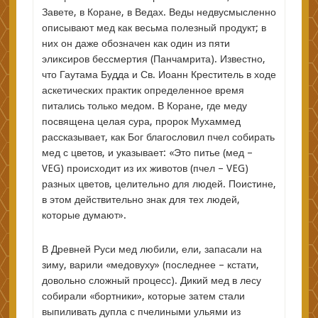
Завете, в Коране, в Ведах. Веды недвусмысленно
описывают мед как весьма полезный продукт; в
них он даже обозначен как один из пяти
эликсиров бессмертия (Панчамрита). Известно,
что Гаутама Будда и Св. Иоанн Креститель в ходе
аскетических практик определенное время
питались только медом. В Коране, где меду
посвящена целая сура, пророк Мухаммед
рассказывает, как Бог благословил пчел собирать
мед с цветов, и указывает: «Это питье (мед –
VEG) происходит из их животов (пчел – VEG)
разных цветов, целительно для людей. Поистине,
в этом действительно знак для тех людей,
которые думают».
В Древней Руси мед любили, ели, запасали на
зиму, варили «медовуху» (последнее – кстати,
довольно сложный процесс). Дикий мед в лесу
собирали «бортники», которые затем стали
выпиливать дупла с пчелиными ульями из