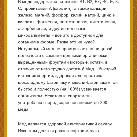
В меде содержатся витамины В1, В2, В3, В6, Е, К,
С, провитамин А (каротин), а также кальций,
железо, магний, фосфор, калий, натрий, цинк, и
кислоты: фолиевая, пантотеновая, никотиновая,
аскорбиновая, и другие полезные
микроэлементы – все это в доступной для
организма форме! Разве это не чудо?
Натуральный мед не проигрывает по пищевой
полезности с самыми ценными органически
выращенными фруктами (которые, кстати, в
отличие от него трудно достать)! Мед – быстрый
источник энергии, здоровая альтернатива
шоколадному батончику и мюсли-батончикам: он
быстро и полностью (на 100%) усваивается
организмом! Некоторые спортсмены
употребляют перед соревнованиями до 200 г
меда.
Мед является здоровой альтернативой сахару.
Известны десятки разных сортов меда, с