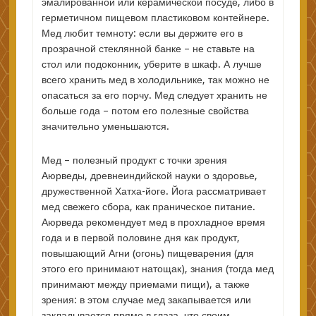
эмалированной или керамической посуде, либо в
герметичном пищевом пластиковом контейнере.
Мед любит темноту: если вы держите его в
прозрачной стеклянной банке – не ставьте на
стол или подоконник, уберите в шкаф. А лучше
всего хранить мед в холодильнике, так можно не
опасаться за его порчу. Мед следует хранить не
больше года – потом его полезные свойства
значительно уменьшаются.
Мед – полезный продукт с точки зрения
Аюрведы, древнеиндийской науки о здоровье,
дружественной Хатха-йоге. Йога рассматривает
мед свежего сбора, как праническое питание.
Аюрведа рекомендует мед в прохладное время
года и в первой половине дня как продукт,
повышающий Агни (огонь) пищеварения (для
этого его принимают натощак), знания (тогда мед
принимают между приемами пищи), а также
зрения: в этом случае мед закапывается или
закладывается прямо в глаза, что своим