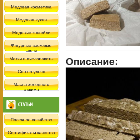
Медовая косметика
Медовая кухня
Медовые коктейли
Фигурные восковые
свечи
Описание:
Матки и пчелопакеты
Сон на ульях
Масла холодного
отжима
СТАТЬИ
Пасечное хозяйство
Сертификаты качества