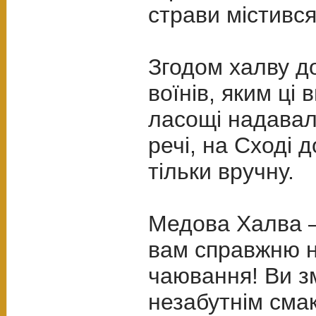
страви містився
Згодом халву д
воїнів, яким ці 
ласощі надавали
речі, на Сході 
тільки вручну.
Медова Халва –
вам справжню н
чаювання! Ви з
незабутнім сма