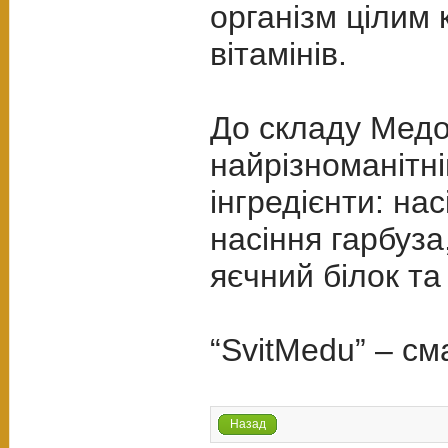
організм цілим
вітамінів.
До складу Медо
найрізноманітні
інгредієнти: на
насіння гарбуза
яєчний білок т
“SvitMedu” – с
Назад