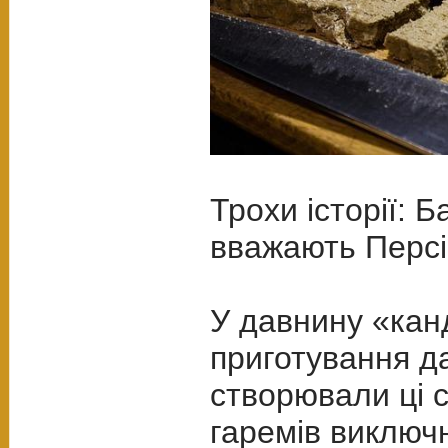
Трохи історії: 
вважають Персі
У давнину «кан
приготування д
створювали ці 
гаремів виключ