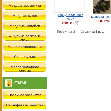
Медовая косметика
Гарбуз в'ялений в
Медовая кухня
Квас медово-
меду
95.00 грн.
0.00 грн.
Медовые коктейли
Продуктов:
3
Страница
1
из
1
Фигурные восковые
свечи
Матки и пчелопакеты
Сон на ульях
Масла холодного
отжима
СТАТЬИ
Пасечное хозяйство
Сертификаты качества